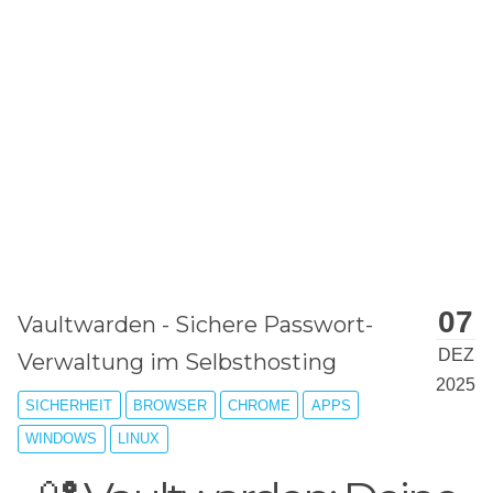
STEINGER.CH
Deutsch
English
Steinger's Blog
Blog über
Informatik
und
Dies und Das
07
Vaultwarden - Sichere Passwort-
DEZ
Verwaltung im Selbsthosting
2025
SICHERHEIT
BROWSER
CHROME
APPS
WINDOWS
LINUX