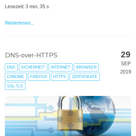
Lesezeit: 3 min, 35 s
Weiterlesen...
29
DNS-over-HTTPS
SEP
DNS
SICHERHEIT
INTERNET
BROWSER
2019
CHROME
FIREFOX
HTTPS
ZERTIFIKATE
SSL-TLS