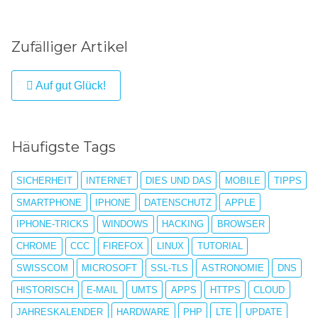
Zufälliger Artikel
Auf gut Glück!
Häufigste Tags
SICHERHEIT
INTERNET
DIES UND DAS
MOBILE
TIPPS
SMARTPHONE
IPHONE
DATENSCHUTZ
APPLE
IPHONE-TRICKS
WINDOWS
HACKING
BROWSER
CHROME
CCC
FIREFOX
LINUX
TUTORIAL
SWISSCOM
MICROSOFT
SSL-TLS
ASTRONOMIE
DNS
HISTORISCH
E-MAIL
UMTS
APPS
HTTPS
CLOUD
JAHRESKALENDER
HARDWARE
PHP
LTE
UPDATE