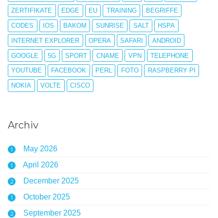
ZERTIFIKATE
EDGE
EU
TRAINING
BEGRIFFE
CODES
IOS
BAKOM
SUNRISE
SALT
HSPA
INTERNET EXPLORER
OPERA
SAFARI
ANDROID
GOOGLE
5G
SPORT
CNAME
VPN
TELEPHONE
YOUTUBE
FACEBOOK
PERL
FOTO
RASPBERRY PI
NOKIA
VOLTE
CISCO
Archiv
May 2026
1
April 2026
1
December 2025
2
October 2025
1
September 2025
2