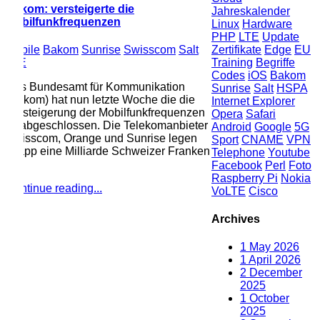
om: versteigerte die
Jahreskalender
bilfunkfrequenzen
Linux
Hardware
PHP
LTE
Update
Zertifikate
Edge
EU
ile
Bakom
Sunrise
Swisscom
Salt
Training
Begriffe
E
Codes
iOS
Bakom
 Bundesamt für Kommunikation
Sunrise
Salt
HSPA
kom) hat nun letzte Woche die die
Internet Explorer
steigerung der Mobilfunkfrequenzen
Opera
Safari
 abgeschlossen. Die Telekomanbieter
Android
Google
5G
sscom, Orange und Sunrise legen
Sport
CNAME
VPN
pp eine Milliarde Schweizer Franken
Telephone
Youtube
.
Facebook
Perl
Foto
Raspberry Pi
Nokia
tinue reading...
VoLTE
Cisco
Archives
1
May 2026
1
April 2026
2
December
2025
1
October
2025