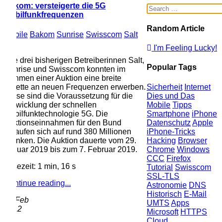
om: versteigerte die 5G
bilfunkfrequenzen
Random Article
ile
Bakom
Sunrise
Swisscom
Salt
I'm Feeling Lucky!
e drei bisherigen Betreiberinnen Salt,
Popular Tags
rise und Swisscom konnten im
men einer Auktion eine breite
ette an neuen Frequenzen erwerben.
Sicherheit
Internet
se sind die Voraussetzung für die
Dies und Das
wicklung der schnellen
Mobile
Tipps
ilfunktechnologie 5G. Die
Smartphone
iPhone
tionseinnahmen für den Bund
Datenschutz
Apple
aufen sich auf rund 380 Millionen
iPhone-Tricks
nken. Die Auktion dauerte vom 29.
Hacking
Browser
uar 2019 bis zum 7. Februar 2019.
Chrome
Windows
CCC
Firefox
ezeit: 1 min, 16 s
Tutorial
Swisscom
SSL-TLS
tinue reading...
Astronomie
DNS
Historisch
E-Mail
Feb
UMTS
Apps
12
Microsoft
HTTPS
Cloud