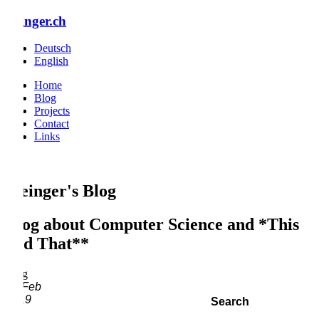
inger.ch
Deutsch
English
Home
Blog
Projects
Contact
Links
einger's Blog
og about
Computer Science
and *This
d That**
g
Feb
19
Search