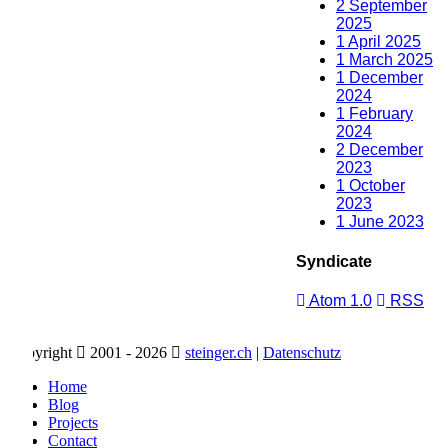
2
September
2025
1
April 2025
1
March 2025
1
December
2024
1
February
2024
2
December
2023
1
October
2023
1
June 2023
Syndicate
Atom 1.0
RSS
yright
2001 - 2026
steinger.ch
|
Datenschutz
Home
Blog
Projects
Contact