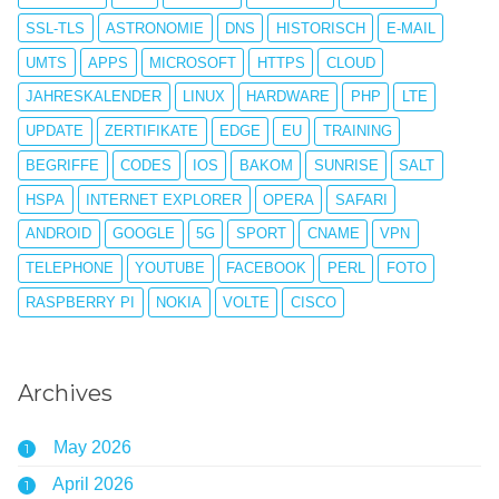
SSL-TLS
ASTRONOMIE
DNS
HISTORISCH
E-MAIL
UMTS
APPS
MICROSOFT
HTTPS
CLOUD
JAHRESKALENDER
LINUX
HARDWARE
PHP
LTE
UPDATE
ZERTIFIKATE
EDGE
EU
TRAINING
BEGRIFFE
CODES
IOS
BAKOM
SUNRISE
SALT
HSPA
INTERNET EXPLORER
OPERA
SAFARI
ANDROID
GOOGLE
5G
SPORT
CNAME
VPN
TELEPHONE
YOUTUBE
FACEBOOK
PERL
FOTO
RASPBERRY PI
NOKIA
VOLTE
CISCO
Archives
May 2026
1
April 2026
1