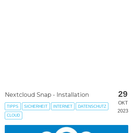
STEINGER.CH
Deutsch
English
Steinger's Blog
Blog about
Computer Science
and *This and
That**
29
Nextcloud Snap - Installation
OKT
TIPPS
SICHERHEIT
INTERNET
DATENSCHUTZ
2023
CLOUD