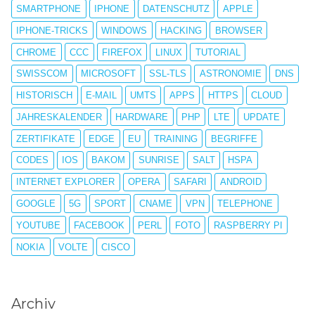
SMARTPHONE
IPHONE
DATENSCHUTZ
APPLE
IPHONE-TRICKS
WINDOWS
HACKING
BROWSER
CHROME
CCC
FIREFOX
LINUX
TUTORIAL
SWISSCOM
MICROSOFT
SSL-TLS
ASTRONOMIE
DNS
HISTORISCH
E-MAIL
UMTS
APPS
HTTPS
CLOUD
JAHRESKALENDER
HARDWARE
PHP
LTE
UPDATE
ZERTIFIKATE
EDGE
EU
TRAINING
BEGRIFFE
CODES
IOS
BAKOM
SUNRISE
SALT
HSPA
INTERNET EXPLORER
OPERA
SAFARI
ANDROID
GOOGLE
5G
SPORT
CNAME
VPN
TELEPHONE
YOUTUBE
FACEBOOK
PERL
FOTO
RASPBERRY PI
NOKIA
VOLTE
CISCO
Archiv