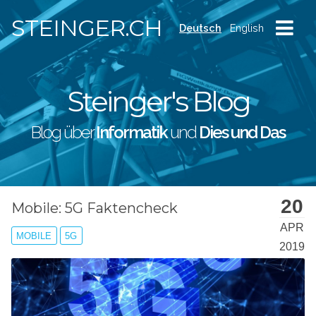
STEINGER.CH
Deutsch
English
Steinger's Blog
Blog über
Informatik
und
Dies und Das
20
Mobile: 5G Faktencheck
APR
MOBILE
5G
2019