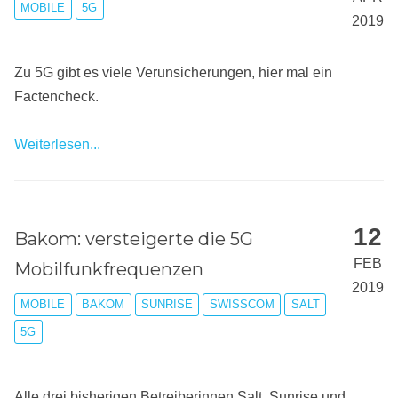
MOBILE
5G
2019
Zu 5G gibt es viele Verunsicherungen, hier mal ein
Factencheck.
Weiterlesen...
12
Bakom: versteigerte die 5G
FEB
Mobilfunkfrequenzen
2019
MOBILE
BAKOM
SUNRISE
SWISSCOM
SALT
5G
Alle drei bisherigen Betreiberinnen Salt, Sunrise und