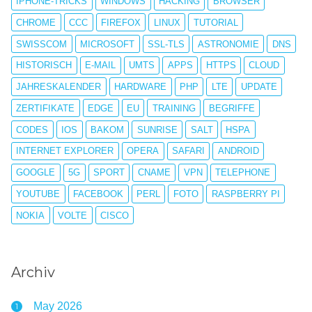
IPHONE-TRICKS
WINDOWS
HACKING
BROWSER
CHROME
CCC
FIREFOX
LINUX
TUTORIAL
SWISSCOM
MICROSOFT
SSL-TLS
ASTRONOMIE
DNS
HISTORISCH
E-MAIL
UMTS
APPS
HTTPS
CLOUD
JAHRESKALENDER
HARDWARE
PHP
LTE
UPDATE
ZERTIFIKATE
EDGE
EU
TRAINING
BEGRIFFE
CODES
IOS
BAKOM
SUNRISE
SALT
HSPA
INTERNET EXPLORER
OPERA
SAFARI
ANDROID
GOOGLE
5G
SPORT
CNAME
VPN
TELEPHONE
YOUTUBE
FACEBOOK
PERL
FOTO
RASPBERRY PI
NOKIA
VOLTE
CISCO
Archiv
May 2026
1