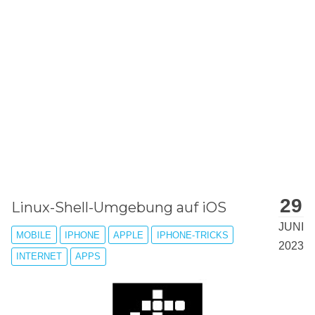
STEINGER.CH
Deutsch
English
Steinger's Blog
Blog über
Informatik
und
Dies und Das
29
Linux-Shell-Umgebung auf iOS
JUNI
MOBILE
IPHONE
APPLE
IPHONE-TRICKS
2023
INTERNET
APPS