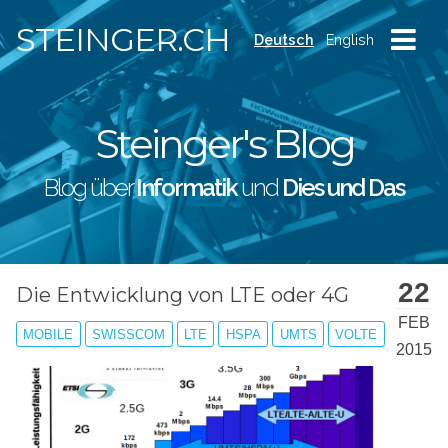
STEINGER.CH
Deutsch
English
Steinger's Blog
Blog über
Informatik
und
Dies und Das
22
Die Entwicklung von LTE oder 4G
FEB
MOBILE
SWISSCOM
LTE
HSPA
UMTS
VOLTE
2015