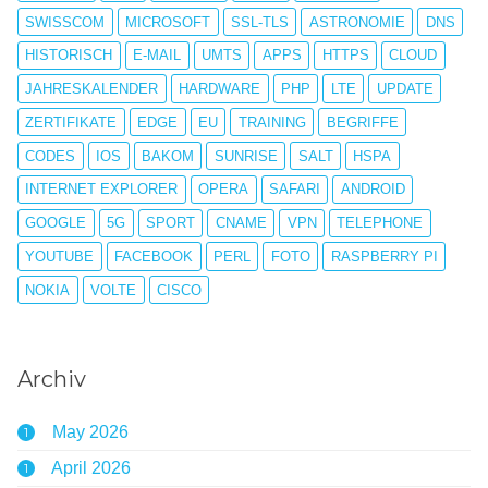
SWISSCOM
MICROSOFT
SSL-TLS
ASTRONOMIE
DNS
HISTORISCH
E-MAIL
UMTS
APPS
HTTPS
CLOUD
JAHRESKALENDER
HARDWARE
PHP
LTE
UPDATE
ZERTIFIKATE
EDGE
EU
TRAINING
BEGRIFFE
CODES
IOS
BAKOM
SUNRISE
SALT
HSPA
INTERNET EXPLORER
OPERA
SAFARI
ANDROID
GOOGLE
5G
SPORT
CNAME
VPN
TELEPHONE
YOUTUBE
FACEBOOK
PERL
FOTO
RASPBERRY PI
NOKIA
VOLTE
CISCO
Archiv
May 2026
1
April 2026
1