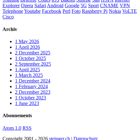
Explorer
Opera
Safari
Android
Google
5G
Sport
CNAME
VPN
Telephone
Youtube
Facebook
Perl
Foto
Raspberry Pi
Nokia
VoLTE
Cisco
Archiv
1
May 2026
1
April 2026
2
December 2025
1
October 2025
2
September 2025
1
April 2025
1
March 2025
1
December 2024
1
February 2024
2
December 2023
1
October 2023
1
June 2023
Abonnements
Atom 1.0
RSS
Copyright
2001 - 2026
steinger.ch
|
Datenschutz