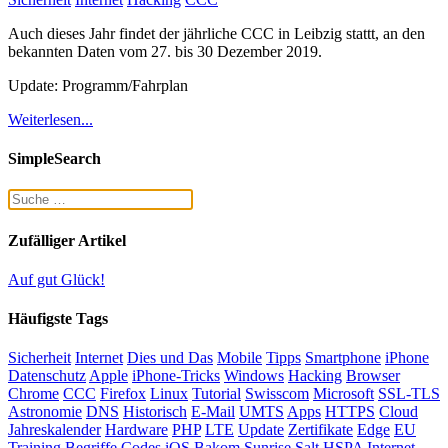
Auch dieses Jahr findet der jährliche CCC in Leibzig stattt, an den
bekannten Daten vom 27. bis 30 Dezember 2019.
Update: Programm/Fahrplan
Weiterlesen...
SimpleSearch
Zufälliger Artikel
Auf gut Glück!
Häufigste Tags
Sicherheit
Internet
Dies und Das
Mobile
Tipps
Smartphone
iPhone
Datenschutz
Apple
iPhone-Tricks
Windows
Hacking
Browser
Chrome
CCC
Firefox
Linux
Tutorial
Swisscom
Microsoft
SSL-TLS
Astronomie
DNS
Historisch
E-Mail
UMTS
Apps
HTTPS
Cloud
Jahreskalender
Hardware
PHP
LTE
Update
Zertifikate
Edge
EU
Training
Begriffe
Codes
iOS
Bakom
Sunrise
Salt
HSPA
Internet