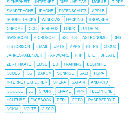
SICHERHEIT
INTERNET
DIES UND DAS
MOBILE
TIPPS
SMARTPHONE
IPHONE
DATENSCHUTZ
APPLE
IPHONE-TRICKS
WINDOWS
HACKING
BROWSER
CHROME
CCC
FIREFOX
LINUX
TUTORIAL
SWISSCOM
MICROSOFT
SSL-TLS
ASTRONOMIE
DNS
HISTORISCH
E-MAIL
UMTS
APPS
HTTPS
CLOUD
JAHRESKALENDER
HARDWARE
PHP
LTE
UPDATE
ZERTIFIKATE
EDGE
EU
TRAINING
BEGRIFFE
CODES
IOS
BAKOM
SUNRISE
SALT
HSPA
INTERNET EXPLORER
OPERA
SAFARI
ANDROID
GOOGLE
5G
SPORT
CNAME
VPN
TELEPHONE
YOUTUBE
FACEBOOK
PERL
FOTO
RASPBERRY PI
NOKIA
VOLTE
CISCO