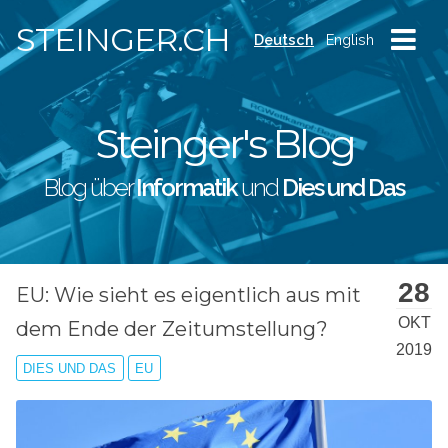
STEINGER.CH
Deutsch
English
Steinger's Blog
Blog über
Informatik
und
Dies und Das
28
EU: Wie sieht es eigentlich aus mit
OKT
dem Ende der Zeitumstellung?
2019
DIES UND DAS
EU