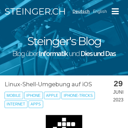
STEINGER.CH
Deutsch
English
Steinger's Blog
Blog über
Informatik
und
Dies und Das
29
Linux-Shell-Umgebung auf iOS
JUNI
MOBILE
IPHONE
APPLE
IPHONE-TRICKS
2023
INTERNET
APPS