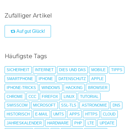
Zufälliger Artikel
Auf gut Glück!
Häufigste Tags
SICHERHEIT
INTERNET
DIES UND DAS
MOBILE
TIPPS
SMARTPHONE
IPHONE
DATENSCHUTZ
APPLE
IPHONE-TRICKS
WINDOWS
HACKING
BROWSER
CHROME
CCC
FIREFOX
LINUX
TUTORIAL
SWISSCOM
MICROSOFT
SSL-TLS
ASTRONOMIE
DNS
HISTORISCH
E-MAIL
UMTS
APPS
HTTPS
CLOUD
JAHRESKALENDER
HARDWARE
PHP
LTE
UPDATE