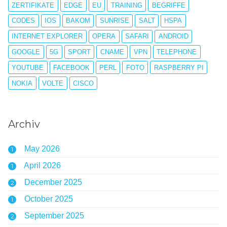
ZERTIFIKATE
EDGE
EU
TRAINING
BEGRIFFE
CODES
IOS
BAKOM
SUNRISE
SALT
HSPA
INTERNET EXPLORER
OPERA
SAFARI
ANDROID
GOOGLE
5G
SPORT
CNAME
VPN
TELEPHONE
YOUTUBE
FACEBOOK
PERL
FOTO
RASPBERRY PI
NOKIA
VOLTE
CISCO
Archiv
May 2026
1
April 2026
1
December 2025
2
October 2025
1
September 2025
2