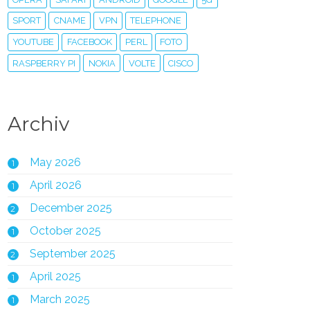
SPORT
CNAME
VPN
TELEPHONE
YOUTUBE
FACEBOOK
PERL
FOTO
RASPBERRY PI
NOKIA
VOLTE
CISCO
Archiv
May 2026
1
April 2026
1
December 2025
2
October 2025
1
September 2025
2
April 2025
1
March 2025
1