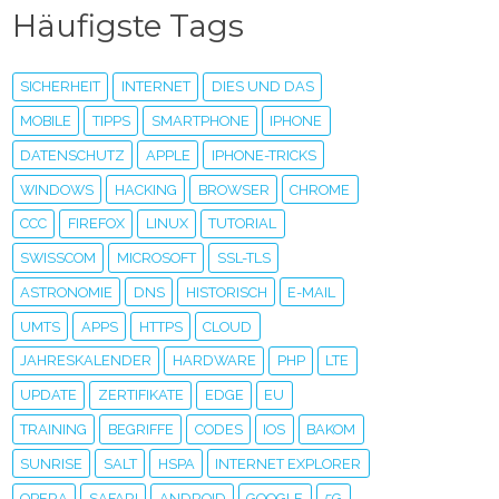
Häufigste Tags
SICHERHEIT
INTERNET
DIES UND DAS
MOBILE
TIPPS
SMARTPHONE
IPHONE
DATENSCHUTZ
APPLE
IPHONE-TRICKS
WINDOWS
HACKING
BROWSER
CHROME
CCC
FIREFOX
LINUX
TUTORIAL
SWISSCOM
MICROSOFT
SSL-TLS
ASTRONOMIE
DNS
HISTORISCH
E-MAIL
UMTS
APPS
HTTPS
CLOUD
JAHRESKALENDER
HARDWARE
PHP
LTE
UPDATE
ZERTIFIKATE
EDGE
EU
TRAINING
BEGRIFFE
CODES
IOS
BAKOM
SUNRISE
SALT
HSPA
INTERNET EXPLORER
OPERA
SAFARI
ANDROID
GOOGLE
5G